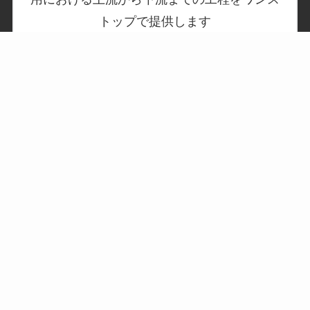
トップで提供します
Technical Transfer
技術や知識、それを利用する知恵について、
情報発信やトレーニングを行い、次の社会・
世代へ継承していきます