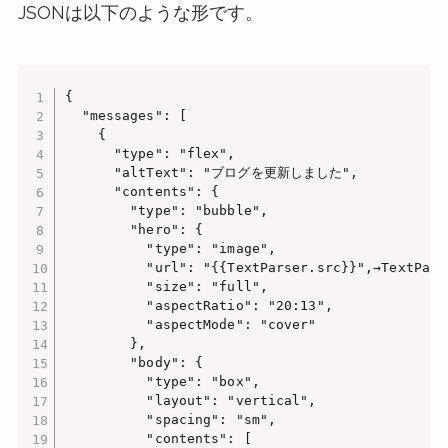
JSONは以下のような形です。
{

  "messages": [

    {

      "type": "flex",

      "altText": "ブログを更新しました",

      "contents": {

        "type": "bubble",

        "hero": {

          "type": "image",

          "url": "{{TextParser.src}}",→Text
          "size": "full",

          "aspectRatio": "20:13",

          "aspectMode": "cover"

        },

        "body": {

          "type": "box",

          "layout": "vertical",

          "spacing": "sm",

          "contents": [
