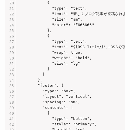
            {

              "type": "text",

              "text": "新しくブログ記事が投稿されました
              "size": "sm",

              "color": "#666666"

            },

            {

              "type": "text",

              "text": "{{RSS.Title}}",→RSSで
              "wrap": true,

              "weight": "bold",

              "size": "lg"

            }

          ]

        },

        "footer": {

          "type": "box",

          "layout": "vertical",

          "spacing": "sm",

          "contents": [

            {

              "type": "button",

              "style": "primary",

              "height": "sm",
