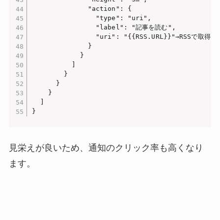
              "action": {

                "type": "uri",

                "label": "記事を読む",

                "uri": "{{RSS.URL}}"→RSSで取
              }

            }

          ]

        }

      }

    }

  ]

見栄えが良いため、通知のクリック率も高くなり
ます。