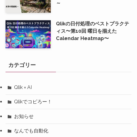
～
Qlikの日付処理のベストプラクテ
ィス〜第10回 曜日を揃えた
Calendar Heatmap〜
カテゴリー
Qlik × AI
Qlikでコピろー！
お知らせ
なんでも自動化