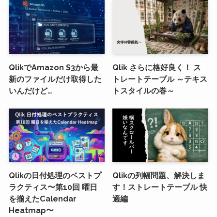
QlikでAmazon S3から最
Qlik さらに格好良く！ ス
新のファイルだけ取得した
トレートテーブル ～テキス
いんだけど…
トスタイルの巻～
Qlikの日付処理のベストプ
Qlikの列幅問題、解決しま
ラクティス〜第10回 曜日
す！ストレートテーブル 快
を揃えたCalendar
適編
Heatmap〜