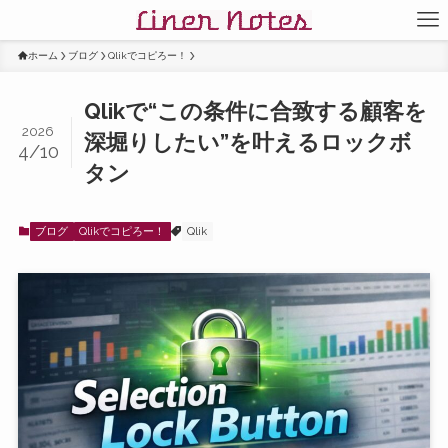
ホーム
ブログ
Qlikでコピろー！
Qlikで“この条件に合致する顧客を
2026
深堀りしたい”を叶えるロックボ
4/10
タン
ブログ
Qlikでコピろー！
Qlik