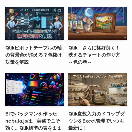
Qlikピボットテーブルの軸
Qlik さらに格好良く！
の背景色が消える？色抜け
映えるチャートの作り方
対策を解説
～色の巻～
BIでパックマンを作った
Qlik変数入力のドロップダ
nebula.jsは、実務でこそ
ウンをExcel管理でいつも
効く。Qlik標準の表を１１
最新に！