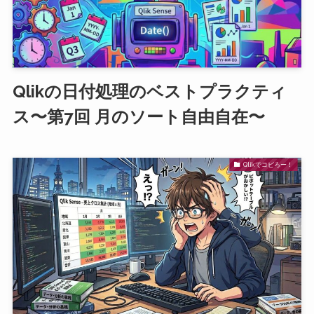
Qlikの日付処理のベストプラクティ
ス〜第7回 月のソート自由自在〜
Qlikでコピろー！