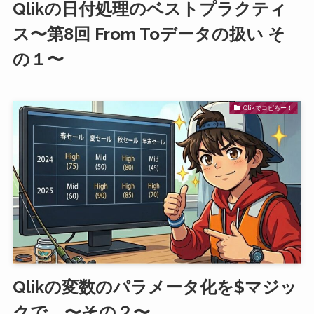
Qlikの日付処理のベストプラクティ
ス〜第8回 From Toデータの扱い そ
の１〜
Qlikでコピろー！
Qlikの変数のパラメータ化を$マジッ
クで 〜その２〜