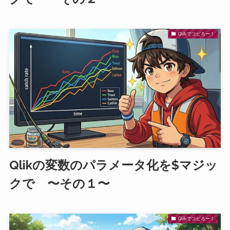
Qlikでコピろー！
Qlikの変数のパラメータ化を$マジッ
クで 〜その１〜
Qlikでコピろー！