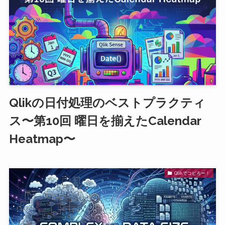
Qlikの日付処理のベストプラクティ
ス〜第10回 曜日を揃えたCalendar
Heatmap〜
Qlikでコピろー！