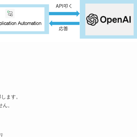
取得します。
せん。
く
行