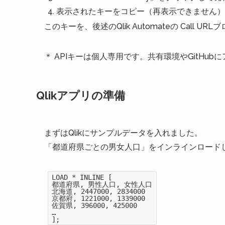
表示されたキーをコピー（再表示できません）
このキーを、後述のQlik Automateの Call UR
＊ APIキーは個人専用です。共有環境やGitHu
Qlikアプリの準備
まずはQlikにサンプルデータを入れました。
「都道府県ごとの男女人口」をインラインロード
LOAD * INLINE [
都道府県, 男性人口, 女性人口
北海道, 2447000, 2834000
京都府, 1221000, 1339000
佐賀県, 396000, 425000
…
];