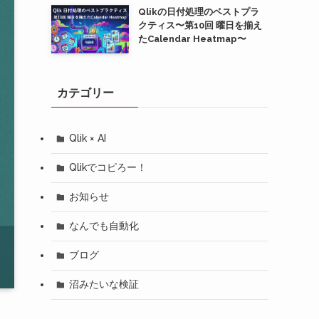
Qlikの日付処理のベストプラ
クティス〜第10回 曜日を揃え
たCalendar Heatmap〜
カテゴリー
Qlik × AI
Qlikでコピろー！
お知らせ
なんでも自動化
ブログ
沼みたいな検証