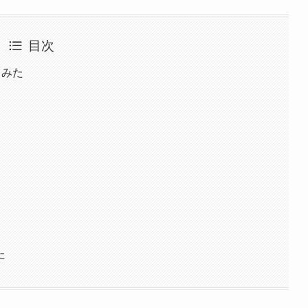
目次
てみた
た