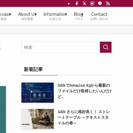
wcase
About Us
Information
Blog
Contact
入実績
会社概要
お知らせ
ブログ
お問い合わせ
よ
新着記事
QlikでAmazon S3から最新の
ファイルだけ取得したいんだけ
ど…
Qlik さらに格好良く！ ストレ
ートテーブル ～テキストスタ
イルの巻～