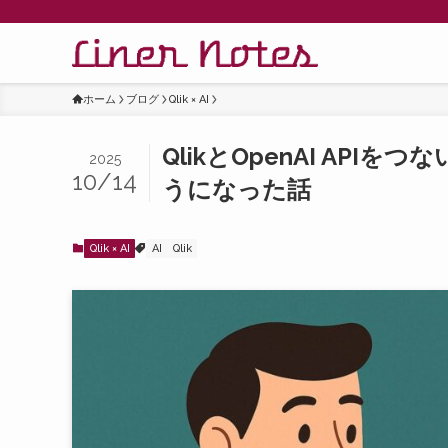
ホーム
ブログ
Qlik × AI
QlikとOpenAI AP
2025
10/14
うになった話
Qlik × AI
AI
Qlik