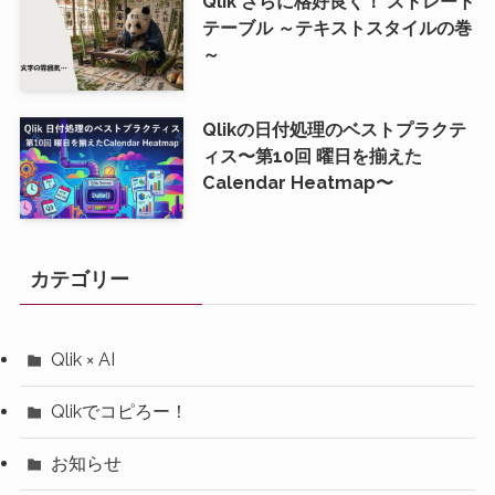
Qlik さらに格好良く！ ストレート
テーブル ～テキストスタイルの巻
～
Qlikの日付処理のベストプラクテ
ィス〜第10回 曜日を揃えた
Calendar Heatmap〜
カテゴリー
Qlik × AI
Qlikでコピろー！
お知らせ