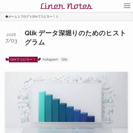
ホーム
ブログ
Qlikでコピろー！
Qlik データ深堀りのためのヒスト
2026
7/03
グラム
Qlikでコピろー！
histogram
Qlik