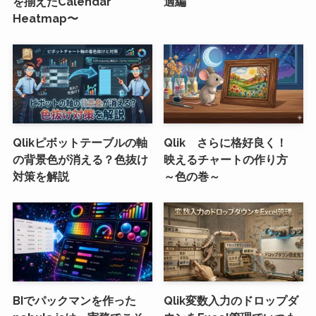
を揃えたCalendar
適編
Heatmap〜
Qlikピボットテーブルの軸
Qlik さらに格好良く！
の背景色が消える？色抜け
映えるチャートの作り方
対策を解説
～色の巻～
BIでパックマンを作った
Qlik変数入力のドロップダ