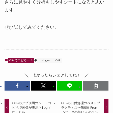
さらに見やすく分析もしやすシートになると思い
ます。
ぜひ試してみてください。
Qlikでコピろー！
histogram
Qlik
よかったらシェアしてね！
Qlikのアプリ間のシートコ
Qlikの日付処理のベストプ
ピペで画像が表示されなく
ラクティス〜第8回 From
なったら．．．
Toデータの扱い その１〜